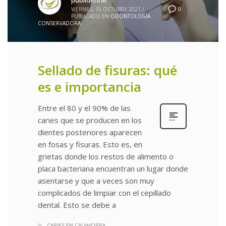
0
VIERNES, 15 OCTUBRE 2021
/
PUBLICADO EN
ODONTOLOGÍA
CONSERVADORA
Sellado de fisuras: qué
es e importancia
Entre el 80 y el 90% de las
caries que se producen en los
dientes posteriores aparecen
en fosas y fisuras. Esto es, en
grietas donde los restos de alimento o
placa bacteriana encuentran un lugar donde
asentarse y que a veces son muy
complicados de limpiar con el cepillado
dental. Esto se debe a
CARIES EN CALAHORRA