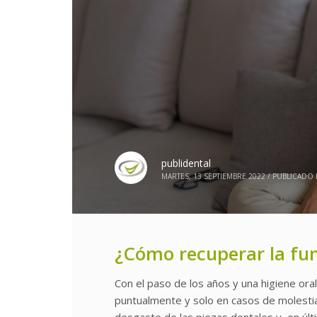
publidental
MARTES, 13 SEPTIEMBRE 2022
/
PUBLICADO 
¿Cómo recuperar la fun
Con el paso de los años y una higiene oral
puntualmente y solo en casos de molesti
desgaste de las piezas dentales y, en últi