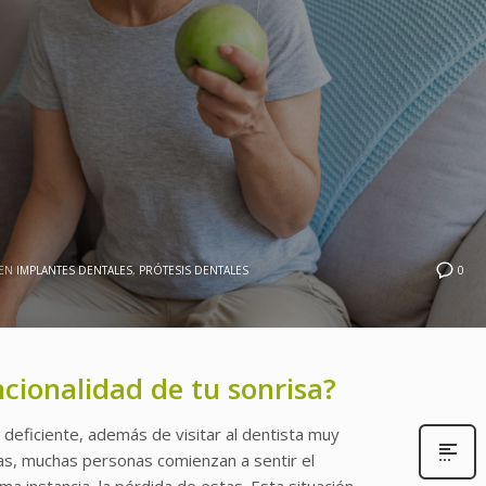
0
EN
IMPLANTES DENTALES
,
PRÓTESIS DENTALES
cionalidad de tu sonrisa?
 deficiente, además de visitar al dentista muy
as, muchas personas comienzan a sentir el
ma instancia, la pérdida de estas. Esta situación