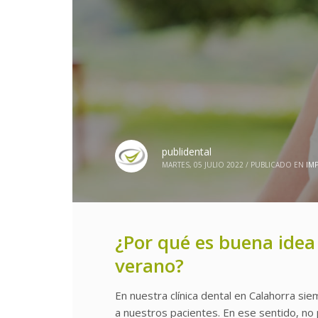
publidental
MARTES, 05 JULIO 2022
/
PUBLICADO EN
IM
¿Por qué es buena idea
verano?
En nuestra clínica dental en Calahorra s
a nuestros pacientes. En ese sentido, n