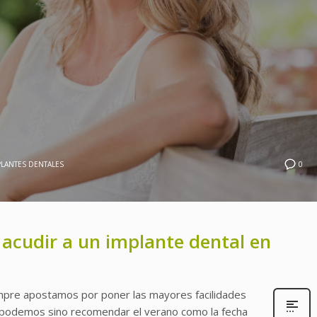
0
PLANTES DENTALES
 acudir a un implante dental en
iempre apostamos por poner las mayores facilidades
o podemos sino recomendar el verano como la fecha