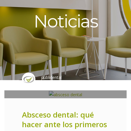
Noticias
publidental
0
JUEVES, 28 MAYO 2026
/
PUBLICADO
EN
UNCATEGORIZED
Absceso dental: qué
hacer ante los primeros