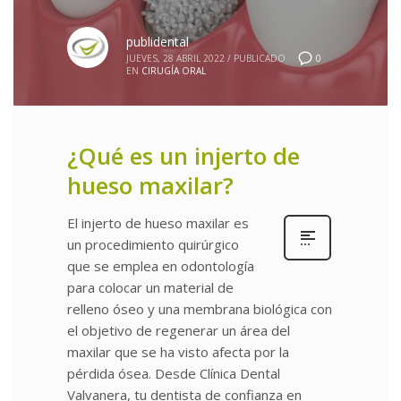
publidental
0
JUEVES, 28 ABRIL 2022
/
PUBLICADO
EN
CIRUGÍA ORAL
¿Qué es un injerto de
hueso maxilar?
El injerto de hueso maxilar es
un procedimiento quirúrgico
que se emplea en odontología
para colocar un material de
relleno óseo y una membrana biológica con
el objetivo de regenerar un área del
maxilar que se ha visto afecta por la
pérdida ósea. Desde Clínica Dental
Valvanera, tu dentista de confianza en