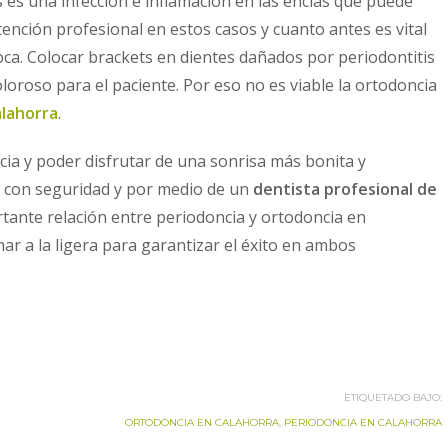
 es una infección e inflamación en las encías que puede
ención profesional en estos casos y cuanto antes es vital
oca. Colocar brackets en dientes dañados por periodontitis
loroso para el paciente. Por eso no es viable la ortodoncia
alahorra
.
ia y poder disfrutar de una sonrisa más bonita y
e con seguridad y por medio de un
dentista profesional de
rtante relación entre periodoncia y ortodoncia en
ar a la ligera para garantizar el éxito en ambos
ETIQUETADO BAJO:
ORTODONCIA EN CALAHORRA
,
PERIODONCIA EN CALAHORRA